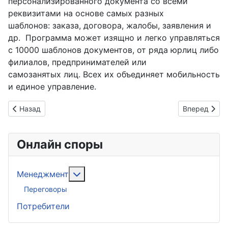
персонализированного документа со всеми
реквизитами на основе самых разных
шаблонов: заказа, договора, жалобы, заявления и
др. Программа может изящно и легко управляться
с 10000 шаблонов документов, от ряда юрлиц либо
филиалов, предпринимателей или
самозанятых лиц. Всех их объединяет мобильность
и единое управление.
Предыдущий: Мобильные сервисы для преодоления конфли
Следующий: 
Назад
Вперед
Онлайн споры
Подробнее: Менеджмент
Менеджмент
Переговоры
Потребители