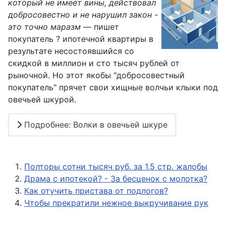
который не имеет вины, действовал
добросовестно и не нарушил закон -
это точно маразм
— пишет
покупатель ? ипотечной квартиры в
результате несостоявшийся со
скидкой в миллион и сто тысяч рублей от
рыночной. Но этот якобы "добросовестный
покупатель" прячет свои хищные волчьи клыки под
овечьей шкурой.
Подробнее: Волки в овечьей шкуре
Полторы сотни тысяч руб. за 1,5 стр. жалобы
Драма с ипотекой? - За бесценок с молотка?
Как отучить пристава от подлогов?
Чтобы прекратили нежное выкручивание рук