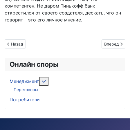
компетентен. Не даром Тинькофф банк
открестился от своего создателя, дескать, что он
говорит - это его личное мнение.
Предыдущий: Медиация безальтернативна
Следующий:
Назад
Вперед
Онлайн споры
Подробнее: Менеджмент
Менеджмент
Переговоры
Потребители