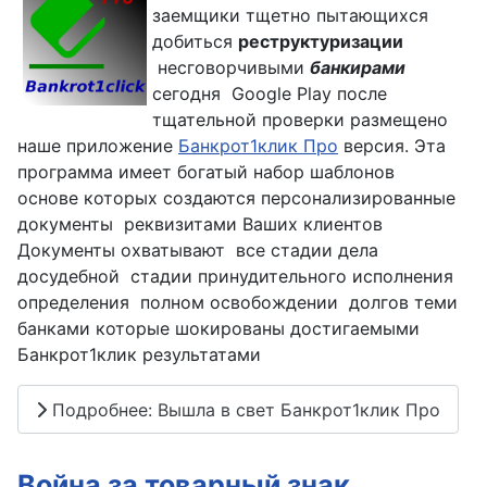
заемщики тщетно пытающихся
добиться
реструктуризации
несговорчивыми
банкирами
сегодня Google Play после
тщательной проверки размещено
наше приложение
Банкрот1клик Про
версия. Эта
программа имеет богатый набор шаблонов
основе которых создаются персонализированные
документы реквизитами Ваших клиентов
Документы охватывают все стадии дела
досудебной стадии принудительного исполнения
определения полном освобождении долгов теми
банками которые шокированы достигаемыми
Банкрот1клик результатами
Подробнее: Вышла в свет Банкрот1клик Про
Война за товарный знак