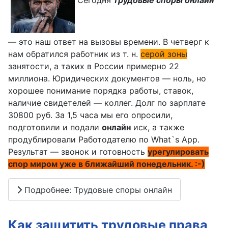
Сегодня
трудовые споры онлайн
— это наш ответ на вызовы времени. В четверг к
нам обратился работник из т. н.
серой зоны
занятости, а таких в России примерно 22
миллиона. Юридических документов — ноль, но
хорошее понимание порядка работы, ставок,
наличие свидетелей — коллег. Долг по зарплате
30800 руб. За 1,5 часа мы его опросили,
подготовили и подали
онлайн
иск, а также
продублировали Работодателю по What`s App.
Результат — звонок и готовность
урегулировать
спор миром уже в ближайший понедельник. :-)
Подробнее: Трудовые споры онлайн
Как защитить трудовые права