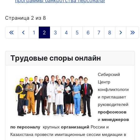
программы банкротства персонала!
Страница 2 из 8
1
2
3
4
5
6
7
8
Трудовые споры онлайн
Сибирский
Центр
конфликтологи
и приглашает
руководителей
профсоюзов
и
менеджеров
по персоналу
крупных
организаций
России и
Казахстана провести имитационные сессии медиации в