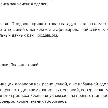
ента заключения сделки.
тавил Продавца принять товар назад, а заодно возме
ех отношений с Банком «Т» и афиллированной с ним «Т
льных данных как Продавцом,
лки. Знания - сила!
кации договора как равноценной, а не кабальной сделк
вокупность дискриминационных условий, совершение м
ого процесса косвенно указывает на препятствия про
роверок компетентных госорганов.