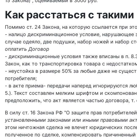
15 Закона) , оцениваемый в 3000 руб.
Как расстаться с такими
Помимо ст. 24 Закона, на которую ссылается при этом
- налицо дискриминационное условие, нарушающее за
случае одеяло, две подушки, набор ножей и набор 
оплатить Договор
- дискриминационные условия также вписаны в п. 8.3
Закон, как то транспортировка товара с недостатком 
- неустойка в размере 50% за любые даже не сущес
потребителя;
- в акте приема- передачи наперед игнорируются люб
5.). Текст составлен мелким шрифтом и скомпонован
предположить, что акт является частью договора, т. е
В силу ст. 16 Закона РФ "О защите прав потребителей
установленными законами или иными правовыми акт
этом ничтожная сделка не влечет юридических после
полученное по сделке, компенсировать причиненный 