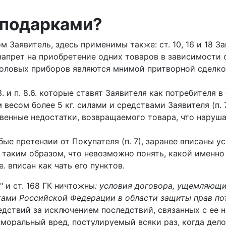
 подарками?
 Заявитель, здесь применимы также: ст. 10, 16 и 18 З
прет на приобретение одних товаров в зависимости от 
столовых приборов являются мнимой притворной сделко
. и п. 8.6. которые ставят Заявителя как потребителя
весом более 5 кг. силами и средствами Заявителя (п. 7
твенные недостатки, возвращаемого товара, что наруш
ые претензии от Покупателя (п. 7), заранее вписаны 
 таким образом, что невозможно понять, какой именно
. вписан как чать его пунктов.
" и ст. 168 ГК ничтожны
: условия договора, ущемляющи
ами Российской Федерации в области защиты прав по
дствий за исключением последствий, связанных с ее н
моральный вред, постулируемый всяки раз, когда дел