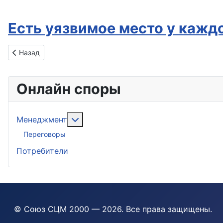
Есть уязвимое место у каж
Предыдущий: Пенсионерка засудила адвоката
Назад
Онлайн споры
Подробнее: Менеджмент
Менеджмент
Переговоры
Потребители
© Союз СЦМ 2000 — 2026
. Все права защищены.