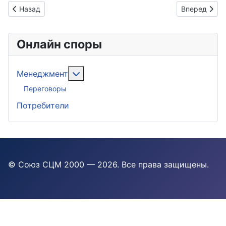
Предыдущий: В традициях Зельдовича и Ландау
Следующий: 
Назад
Вперед
Онлайн споры
Подробнее: Менеджмент
Менеджмент
Переговоры
Потребители
© Союз СЦМ 2000 — 2026
. Все права защищены.