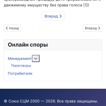
движимому имуществу без права голоса [1])
Вперед
Предыдущий: 3 мифа о будущей работе
Следующий: 
Назад
Вперед
Онлайн споры
Подробнее: Менеджмент
Менеджмент
Переговоры
Потребители
© Союз СЦМ 2000 — 2026
. Все права защищены.