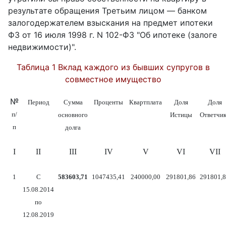
результате обращения Третьим лицом — банком
залогодержателем взыскания на предмет ипотеки
ФЗ от 16 июля 1998 г. N 102-ФЗ "Об ипотеке (залоге
недвижимости)".
Таблица 1 Вклад каждого из бывших супругов в
совместное имущество
№
Период
Сумма
Проценты
Квартплата
Доля
Доля
п/
основного
Истицы
Ответчи
п
долга
I
II
III
IV
V
VI
VII
1
С
583603,71
1047435,41
240000,00
291801,86
291801,
15.08.2014
по
12.08.2019