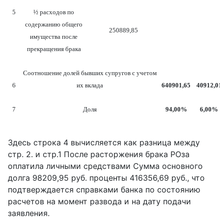
5
½ расходов по
содержанию общего
250889,85
имущества после
прекращения брака
Соотношение долей бывших супругов с учетом
6
их вклада
640901,65
40912,0
7
Доля
94,00%
6,00%
Здесь строка 4 вычисляется как разница между
стр. 2. и стр.1 После расторжения брака РОза
оплатила личными средствами Сумма основного
долга 98209,95 руб. проценты 416356,69 руб., что
подтверждается справками банка по состоянию
расчетов на момент развода и на дату подачи
заявления.