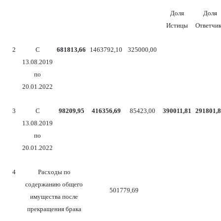
Доля
Доля
Истицы
Ответчи
2
С
681813,66
1463792,10
325000,00
13.08.2019
по
20.01.2022
3
С
98209,95
416356,69
85423,00
390011,81
291801,
13.08.2019
по
20.01.2022
4
Расходы по
содержанию общего
501779,69
имущества после
прекращения брака