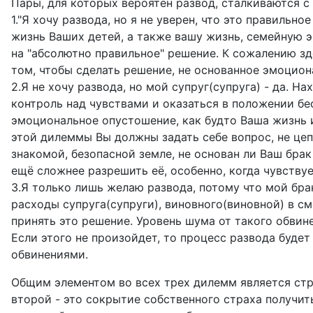
Пары, для которых вероятен развод, сталкиваются с
1."Я хочу развода, но я не уверен, что это правильн
жизнь Ваших детей, а также вашу жизнь, семейную э
на "абсолютно правильное" решение. К сожалению зд
том, чтобы сделать решение, не основанное эмоцион
2.Я не хочу развода, но мой супруг(супруга) - да. Н
контроль над чувствами и оказаться в положении 
эмоциональное опустошение, как будто Ваша жизнь 
этой дилеммы Вы должны задать себе вопрос, не це
знакомой, безопасной земле, не основан ли Ваш бра
ещё сложнее разрешить её, особенно, когда чувству
3.Я только лишь желаю развода, потому что мой брак
расходы супруга(супруги), виновного(виновной) в сме
принять это решение. Уровень шума от такого обви
Если этого не произойдет, то процесс развода бу
обвинениями.
Общим элементом во всех трех дилемм является стра
второй - это сокрытие собственного страха получить