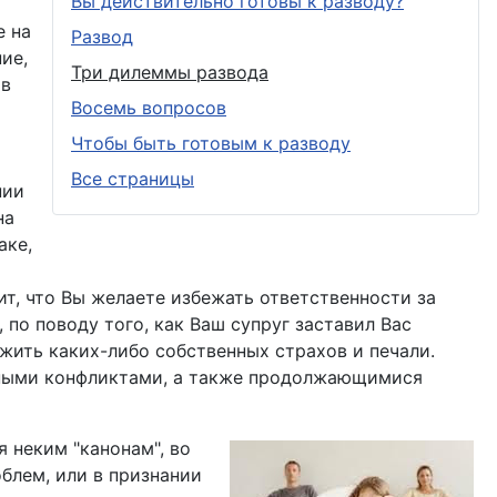
Вы действительно готовы к разводу?
е на
Развод
ие,
Три дилеммы развода
 в
Восемь вопросов
Чтобы быть готовым к разводу
Все страницы
нии
на
аке,
ит, что Вы желаете избежать ответственности за
 по поводу того, как Ваш супруг заставил Вас
жить каких-либо собственных страхов и печали.
нными конфликтами, а также продолжающимися
 неким "канонам", во
облем, или в признании