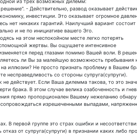
 одной из трех возможных дилемм:
ое решение". - Действительно, развод оказывает действи
кономику, инвестиции. Это оказывает огромное давлен
есь нет никаких гарантий. Наилучший вариант состоит
ально и не по инициативе вашего Эго.
аходясь на этом неспокойном месте легко потерять
беспомощной жертвы. Вы ощущаете интенсивное
изменяется перед глазами помимо Вашей воли. В реше
пляетесь ли Вы за малейшую возможность пребывания 
к на иллюзии? Не просто признать проблему в Вашем бр
ете несправедливость со стороны супруга(супруги).
 не действует. Если Ваша дилемма такова, то это знач
рти брака. В этом случае велика озабоченность и гнев,
нения прямо пропорционален Вашему нежеланию обнару
дет сопровождаться изрешеченными выпадами, напряже
х. В первой группе это страх ошибки и несоответствия
 отказ от супруга(супруги) в признании каких либо пр