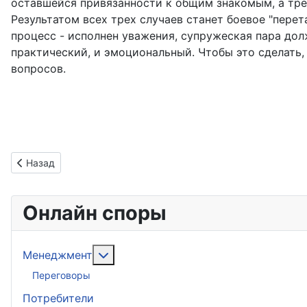
оставшейся привязанности к общим знакомым, а трет
Результатом всех трех случаев станет боевое "перет
процесс - исполнен уважения, супружеская пара дол
практический, и эмоциональный. Чтобы это сделать
вопросов.
Предыдущий: Имущественные конфликты супругов
Назад
Онлайн споры
Подробнее: Менеджмент
Менеджмент
Переговоры
Потребители