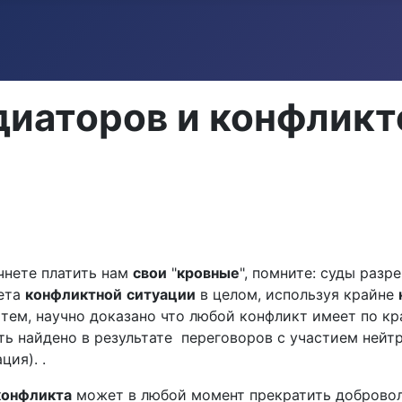
диаторов и конфликт
чнете платить нам
свои
"
кровные
", помните: суды раз
чета
конфликтной
ситуации
в целом, используя крайне
 тем, научно доказано что любой конфликт имеет по к
ь найдено в результате переговоров с участием нейт
ия). .
конфликта
может в любой момент прекратить добровол