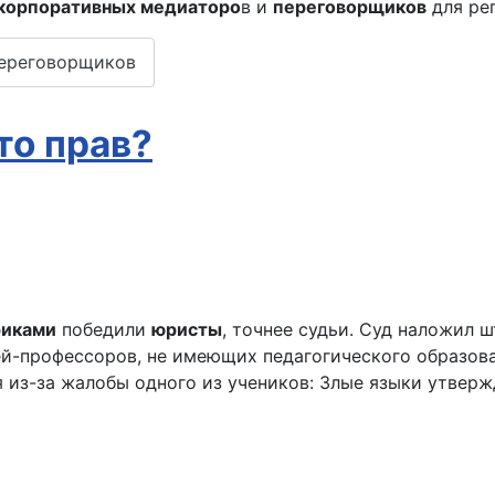
корпоративных медиаторо
в и
переговорщиков
для ре
переговорщиков
то прав?
риками
победили
юристы
, точнее судьи. Суд наложил 
ей-профессоров, не имеющих педагогического образов
из-за жалобы одного из учеников: Злые языки утверж