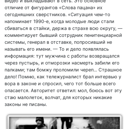
видео и выкладывают в сеть. Это основное
отличие от фигурантов «Слова пацана» их
сегодняшних сверстников. «Ситуация чем-то
напоминает 1990-е, когда молодые люди стали
сбиваться в стайки, держа в страхе всю округу, —
комментирует бывший сотрудник пенитенциарной
системы, генерал в отставке, попросивший не
называть его имени. — То и дело появлялась
информация: тут мужчина с работы возвращался
через пустырь, и отморозки насмерть забили его
палками; там бомжу проломили череп... Страшное
дело! Помню, как тележурналист брал интервью у
вора в законе и спросил, чего тот больше всего
опасается. Авторитет ответил: мол, боюсь вот эту
стаю малолеток, волчат, для которых никакие
законы не писаны.