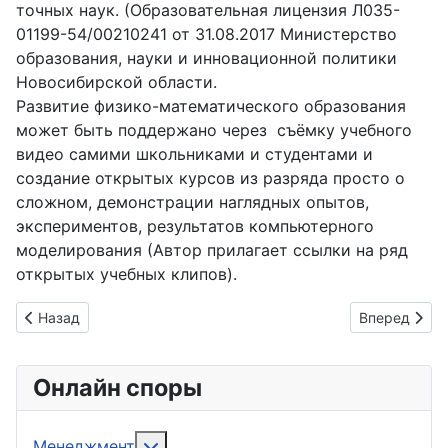
точных наук. (Образовательная лицензия Л035-
01199-54/00210241 от 31.08.2017 Министерство
образования, науки и инновационной политики
Новосибирской области.
Развитие физико-математического образования
может быть поддержано через съёмку учебного
видео самими школьниками и студентами и
создание открытых курсов из разряда просто о
сложном, демонстрации наглядных опытов,
экспериментов, результатов компьютерного
моделирования (Автор прилагает ссылки на ряд
открытых учебных клипов).
Предыдущий: Великая теорема Ферма: доказательство для
Следующий: 
Назад
Вперед
Онлайн споры
Подробнее: Менеджмент
Менеджмент