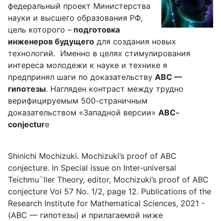
федеральный проект Министерства
науки и высшего образования РФ,
цель которого –
подготовка
инженеров будущего
для создания новых
технологий. Именно в целях стимулирования
интереса молодежи к науке и технике я
предпринял шаги по доказательству
ABC —
гипотезы
. Нагляден контраст между трудно
верифицируемым 500-страничным
доказательством «Западной версии»
ABC-
conjectur
e
Shinichi Mochizuki. Mochizuki’s proof of ABC
conjecture. In Special issue on Inter-universal
Teichmu¨ller Theory, editor, Mochizuki’s proof of ABC
conjecture Vol 57 No. 1/2, page 12. Publications of the
Research Institute for Mathematical Sciences, 2021 -
(ABC — гипотезы) и прилагаемой ниже