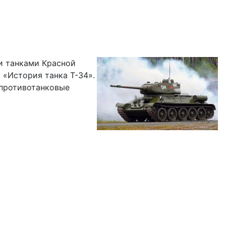
 и танками Красной
 «История танка Т-34».
 противотанковые