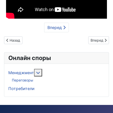
Вперед
Предыдущий: Как заставить налоговую вернуть вычет за кв
Следующий: 
Назад
Вперед
Онлайн споры
Подробнее: Менеджмент
Менеджмент
Переговоры
Потребители