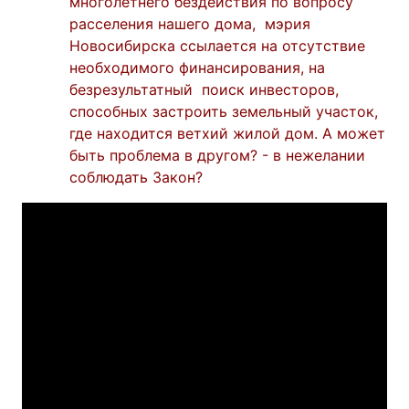
многолетнего бездействия по вопросу
расселения нашего дома, мэрия
Новосибирска ссылается на отсутствие
необходимого финансирования, на
безрезультатный поиск инвесторов,
способных застроить земельный участок,
где находится ветхий жилой дом. А может
быть проблема в другом? - в нежелании
соблюдать Закон?