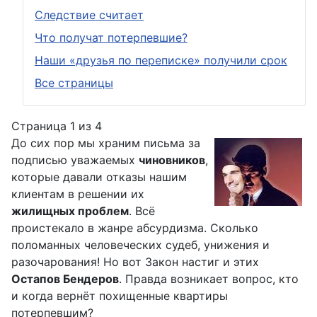
Следствие считает
Что получат потерпевшие?
Наши «друзья по переписке» получили срок
Все страницы
Страница 1 из 4
До сих пор мы храним письма за
подписью уважаемых
чиновников
,
которые давали отказы нашим
клиентам в решении их
жилищных проблем
. Всё
проистекало в жанре абсурдизма. Сколько
поломанных человеческих судеб, унижения и
разочарования! Но вот Закон настиг и этих
Остапов Бендеров
. Правда возникает вопрос, кто
и когда вернёт похищенные квартиры
потерпевшим?