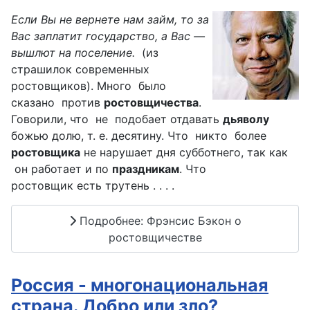
Если Вы не вернете нам займ, то за
Вас заплатит государство, а Вас —
вышлют на поселение.
(из
страшилок современных
ростовщиков). Много было
сказано против
ростовщичества
.
Говорили, что не подобает
отдавать
дьяволу
божью долю, т. е. десятину. Что никто более
ростовщика
не
нарушает дня субботнего, так как
он работает и по
праздникам
. Что
ростовщик
есть трутень . . . .
Подробнее: Фрэнсис Бэкон о
ростовщичестве
Россия - многонациональная
страна. Добро или зло?