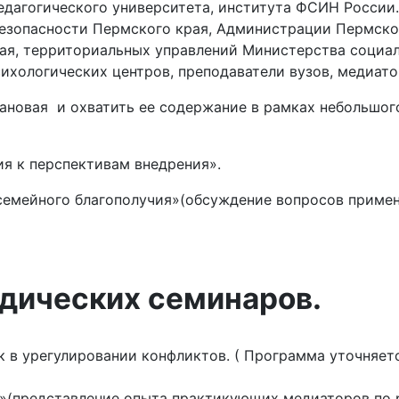
едагогического университета, института ФСИН России
безопасности Пермского края, Администрации Пермско
ая, территориальных управлений Министерства социал
хологических центров, преподаватели вузов, медиато
лановая и охватить ее содержание в рамках небольшо
ия к перспективам внедрения».
 семейного благополучия»(обсуждение вопросов приме
одических семинаров.
к в урегулировании конфликтов. ( Программа уточняет
в»(представление опыта практикующих медиаторов по 