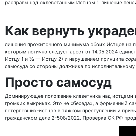
расправы над оклеветанным Истцом 1, лишение пенси
Как вернуть украде
лишения прожиточного минимума обоих Истцов на пр
которым логично следует арест от 14.05.2024 единс
Истцу 1 и ½ — Истцу 2) и нарушением принципа
сор
самосуда со стороны должника по исполнительному 
Просто самосуд
Доминирующее положение клеветника над истцами вы
громких выкриках. Это не «беседа», а форменный с
потерпевших-истцов в тяжком преступлении и призыв
гражданском деле 2-508/2022. Проверка СК РФ про