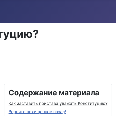
итуцию?
Содержание материала
Как заставить пристава уважать Конституцию?
Верните похищенное назад!