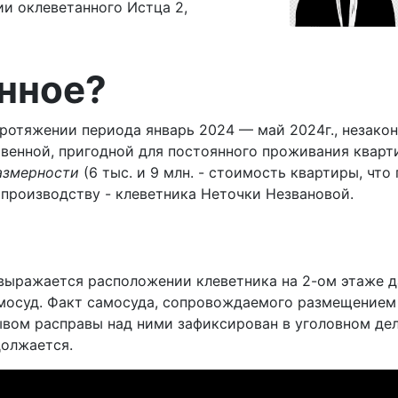
и оклеветанного Истца 2,
нное?
отяжении периода январь 2024 — май 2024г., незакон
твенной, пригодной для постоянного проживания кварт
азмерности
(6 тыс. и 9 млн. - стоимость квартиры, что 
производству - клеветника Неточки Незвановой.
ражается расположении клеветника на 2-ом этаже дач
амосуд. Факт самосуда, сопровождаемого размещением
ом расправы над ними зафиксирован в уголовном деле 
должается.