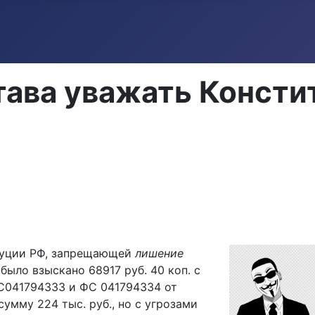
тава уважать Конст
титуции РФ, запрещающей
лишение
было взыскано 68917 руб. 40 коп. с
041794333 и ФС 041794334 от
сумму 224 тыс. руб., но с угрозами