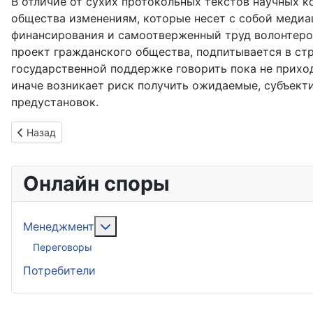
В отличие от сухих протокольных текстов научных 
общества изменениям, которые несет с собой медиа
финансирования и самоотверженный труд волонтеров
проект гражданского общества, подпитывается в ст
государственной поддержке говорить пока не приход
иначе возникает риск получить ожидаемые, субъекти
предустановок.
Предыдущий: Стань МЕДИАТОРОМ! Заработай на выгодных 
Назад
Онлайн споры
Подробнее: Менеджмент
Менеджмент
Переговоры
Потребители