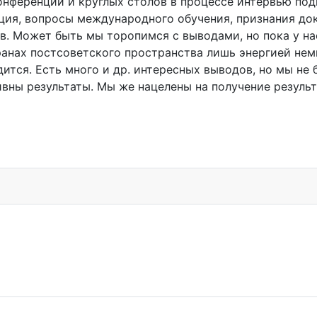
конференций и круглых столов в процессе интервью по
ция, вопросы международного обучения, признания док
. Может быть мы торопимся с выводами, но пока у нас
ранах постсоветского пространства лишь энергией нем
ится. Есть много и др. интересных выводов, но мы не 
вны результаты. Мы же нацелены на получение результ
сделках!