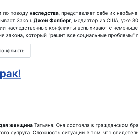
и
по поводу
наследства
, представляет себе их необыч
сывает Закон.
Джей Фолберг
, медиатор из США, уже 3
сии наследственные конфликты вспыхивают с неменьшей
я закона, который "решит все социальные проблемы" 
 конфликты
рак!
дая женщина
Татьяна. Она состояла в гражданском бр
ого супруга. Сложность ситуации в том, что свидетель