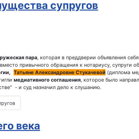
мущества супругов
ружеская пара
, которая в преддверии объявления себ
вместо привычного обращения к нотариусу, супруги о
гии,
Татьяне Александровне Стукачевой
(диплома мед
тигли
медиативного соглашения
, которое было направ
тве" - и суд назначил дело к слушанию.
пругов
го века