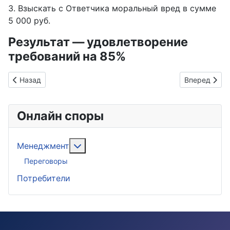
3. Взыскать с Ответчика моральный вред в сумме
5 000 руб.
Результат — удовлетворение
требований на 85%
Предыдущий: ПоБеда с авральными Постановлениями
Следующий: 
Назад
Вперед
Онлайн споры
Подробнее: Менеджмент
Менеджмент
Переговоры
Потребители