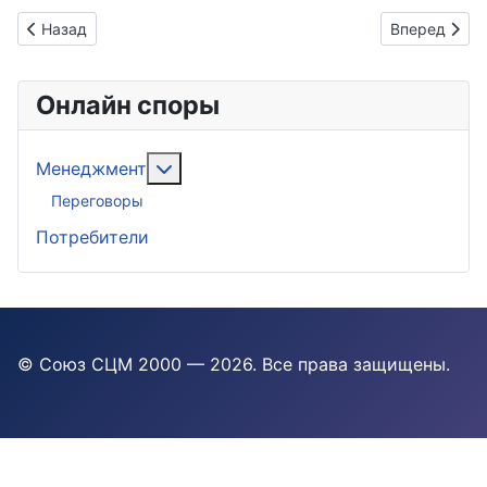
Предыдущий: Делим общий кредит после развода
Следующий: 
Назад
Вперед
Онлайн споры
Подробнее: Менеджмент
Менеджмент
Переговоры
Потребители
© Союз СЦМ 2000 — 2026
. Все права защищены.