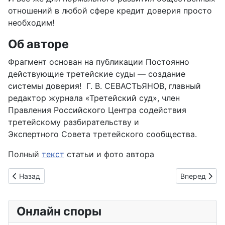
отношений в любой сфере кредит доверия просто
необходим!
Об авторе
Фрагмент основан на публикации
Постоянно
действующие третейские суды —
создание
системы доверия!
Г. В. СЕВАСТЬЯНОВ, главный
редактор журнала
«Третейский суд», член
Правления Российского Центра
содействия
третейскому разбирательству и
Экспертного
Совета третейского сообщества.
Полный
текст
статьи и фото автора
Предыдущий: Присяжные в арбитражном суде?
Следующий: 
Назад
Вперед
Онлайн споры